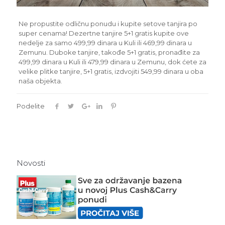
Ne propustite odličnu ponudu i kupite setove tanjira po
super cenama! Dezertne tanjire 5+1 gratis kupite ove
nedelje za samo 499,99 dinara u Kuli ili 469,99 dinara u
Zemunu. Duboke tanjire, takođe 5+1 gratis, pronađite za
499,99 dinara u Kuli ili 479,99 dinara u Zemunu, dok ćete za
velike plitke tanjire, 5+1 gratis, izdvojiti 549,99 dinara u oba
naša objekta.
Podelite
Novosti