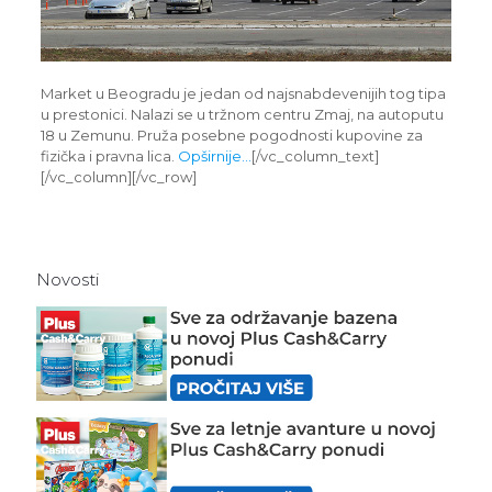
Market u Beogradu je jedan od najsnabdevenijih tog tipa
u prestonici. Nalazi se u tržnom centru Zmaj, na autoputu
18 u Zemunu. Pruža posebne pogodnosti kupovine za
fizička i pravna lica.
Opširnije…
[/vc_column_text]
[/vc_column][/vc_row]
Novosti