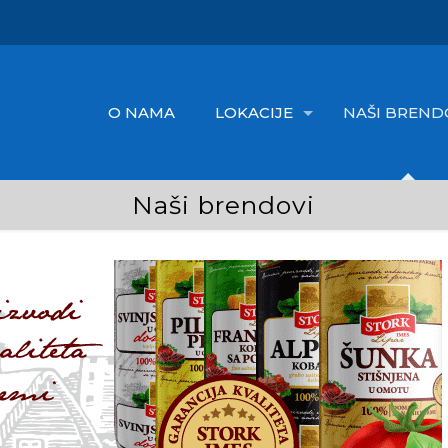
O NAMA
LOKACIJE
NAŠI BREND
Naši brendovi