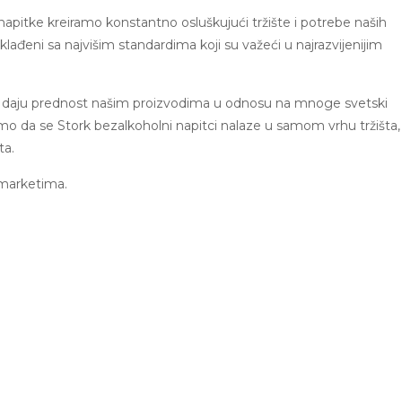
napitke kreiramo konstantno osluškujući tržište i potrebe naših
lađeni sa najvišim standardima koji su važeći u najrazvijenijim
e daju prednost našim proizvodima u odnosu na mnoge svetski
o da se Stork bezalkoholni napitci nalaze u samom vrhu tržišta,
ta.
 marketima.