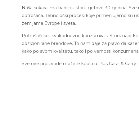
Naša sokara ima tradiciju staru gotovo 30 godina. Sve 
potrošača. Tehnološki procesi koje primenjujemo su usk
zemljama Evrope i sveta.
Potrošači koji svakodnevno konzumiraju Stork napitk
pozicionirane brendove. To nam daje za pravo da kažem
kako po svom kvalitetu, tako i po vernosti konzumena
Sve ove proizvode možete kupiti u Plus Cash & Carry