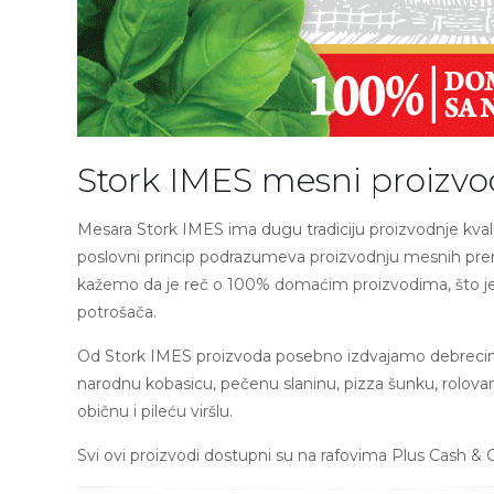
Stork IMES mesni proizvo
Mesara Stork IMES ima dugu tradiciju proizvodnje kva
poslovni princip podrazumeva proizvodnju mesnih prer
kažemo da je reč o 100% domaćim proizvodima, što je g
potrošača.
Od Stork IMES proizvoda posebno izdvajamo debreciner
narodnu kobasicu, pečenu slaninu, pizza šunku, rolovanu
običnu i pileću viršlu.
Svi ovi proizvodi dostupni su na rafovima Plus Cash & 