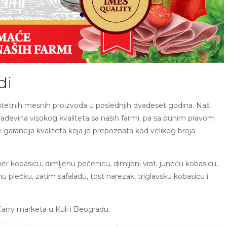
di
litetnih mesnih proizvoda u poslednjih dvadeset godina. Naš
ađevina visokog kvaliteta sa naših farmi, pa sa punim pravom
arancija kvaliteta koja je prepoznata kod velikog broja
 kobasicu, dimljenu pečenicu, dimljeni vrat, juneću kobasicu,
 plećku, zatim safaladu, tost narezak, triglavsku kobasicu i
Carry marketa u Kuli i Beogradu.