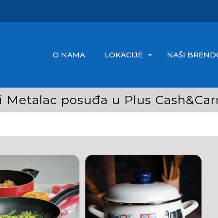
O NAMA
LOKACIJE
NAŠI BREND
 Metalac posuđa u Plus Cash&Carr