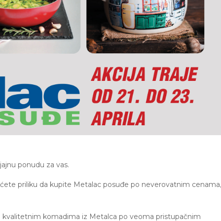
sjajnu ponudu za vas.
 imaćete priliku da kupite Metalac posuđe po neverovatnim cenama
suđa kvalitetnim komadima iz Metalca po veoma pristupačnim