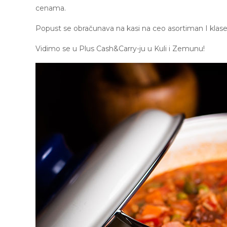
cenama.
Popust se obračunava na kasi na ceo asortiman I klas
Vidimo se u Plus Cash&Carry-ju u Kuli i Zemunu!