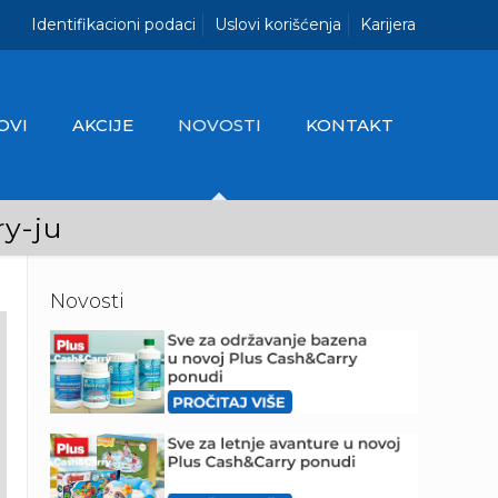
Identifikacioni podaci
Uslovi korišćenja
Karijera
OVI
AKCIJE
NOVOSTI
KONTAKT
y-ju
Novosti