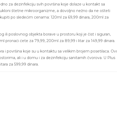
dno za dezinfekciju svih površina koje dolaze u kontakt sa
a ukloni štetne mikroorganizme, a dovoljno nežno da ne ošteti
upiti po sledećim cenama: 120ml za 69,99 dinara, 200ml za
 ili poslovnog objekta borave u prostoru koji je čist i siguran,
 pronaći ćete za 79,99, 200ml za 89,99 i litar za 149,99 dinara.
ra i površina koje su u kontaktu sa velikim brojem posetilaca. Ov
storima, ali i u domu i za dezinfekciju sanitarnih čvorova. U Plus
tara za 599,99 dinara.