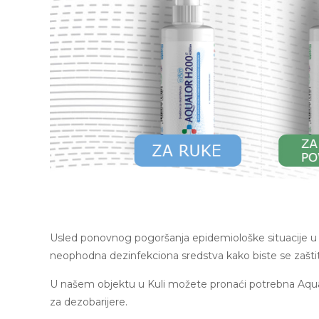
Usled ponovnog pogoršanja epidemiološke situacije u 
neophodna dezinfekciona sredstva kako biste se zaštit
U našem objektu u Kuli možete pronaći potrebna Aqualo
za dezobarijere.