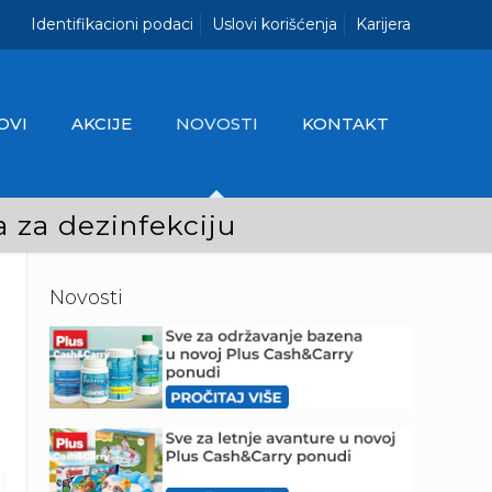
Identifikacioni podaci
Uslovi korišćenja
Karijera
OVI
AKCIJE
NOVOSTI
KONTAKT
a za dezinfekciju
Novosti