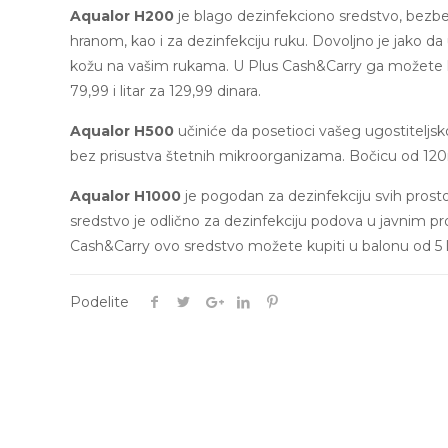
Aqualor H200
je blago dezinfekciono sredstvo, bezbe
hranom, kao i za dezinfekciju ruku. Dovoljno je jako d
kožu na vašim rukama. U Plus Cash&Carry ga možete k
79,99 i litar za 129,99 dinara.
Aqualor H500
učiniće da posetioci vašeg ugostiteljskog
bez prisustva štetnih mikroorganizama. Bočicu od 120ml
Aqualor H1000
je pogodan za dezinfekciju svih prosto
sredstvo je odlično za dezinfekciju podova u javnim pro
Cash&Carry ovo sredstvo možete kupiti u balonu od 5 li
Podelite