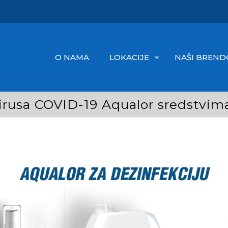
O NAMA
LOKACIJE
NAŠI BREND
virusa COVID-19 Aqualor sredstvim