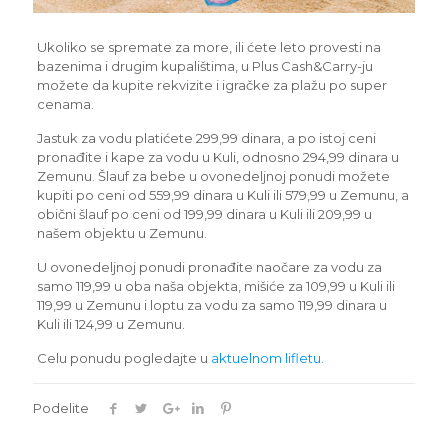
Ukoliko se spremate za more, ili ćete leto provesti na
bazenima i drugim kupalištima, u Plus Cash&Carry-ju
možete da kupite rekvizite i igračke za plažu po super
cenama.
Jastuk za vodu platićete 299,99 dinara, a po istoj ceni
pronađite i kape za vodu u Kuli, odnosno 294,99 dinara u
Zemunu. Šlauf za bebe u ovonedeljnoj ponudi možete
kupiti po ceni od 559,99 dinara u Kuli ili 579,99 u Zemunu, a
obični šlauf po ceni od 199,99 dinara u Kuli ili 209,99 u
našem objektu u Zemunu.
U ovonedeljnoj ponudi pronađite naočare za vodu za
samo 119,99 u oba naša objekta, mišiće za 109,99 u Kuli ili
119,99 u Zemunu i loptu za vodu za samo 119,99 dinara u
Kuli ili 124,99 u Zemunu.
Celu ponudu pogledajte u
aktuelnom lifletu.
Podelite