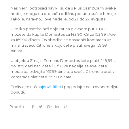
Naši verni potrošači navikli su da u Plus Cash&Carry svake
nedelje mogu da pronađu odličnu ponudu kućne hemije.
Tako je, naravno, i ove nedelje, od 21. do 27. avgusta!
Ukoliko posetite naš objekat na glavnom putu u Kuli,
možete da kupite Domestos za 143,90, Cif za 153,99 i Axel
za 169,90 dinara. Oslobodite se dosadnih komaraca uz
mirisnu sveću Citronela koju ćete platiti svega 159,99
dinara.
U objektu Zmaj u Zemunu Domestos ćete platiti 149,99, a
po istoj ceni naći ćete i Cif. Ove nedelje za Axel ćete
morati da izdvojite 167,99 dinara, a sveću Citronela protiv
komaraca platićete 159,99 dinara.
Prelistajte naš
najnoviji liflet
i pogledajte celu ovonedeljnu
ponudu!
Podelite