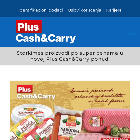
Identifikacioni podaci
Uslovi korišćenja
Karijera
Storkimes proizvodi po super cenama u
novoj Plus Cash&Carry ponudi