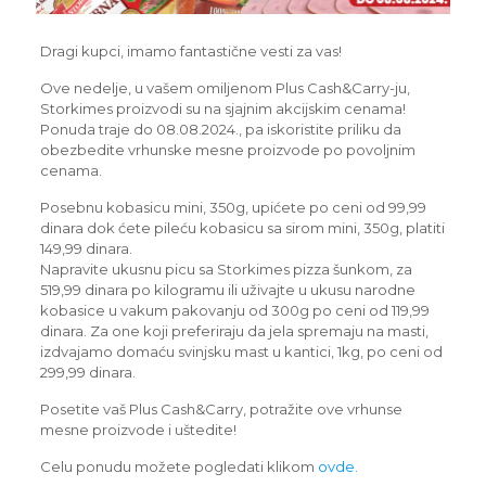
Dragi kupci, imamo fantastične vesti za vas!
Ove nedelje, u vašem omiljenom Plus Cash&Carry-ju,
Storkimes proizvodi su na sjajnim akcijskim cenama!
Ponuda traje do 08.08.2024., pa iskoristite priliku da
obezbedite vrhunske mesne proizvode po povoljnim
cenama.
Posebnu kobasicu mini, 350g, upićete po ceni od 99,99
dinara dok ćete pileću kobasicu sa sirom mini, 350g, platiti
149,99 dinara.
Napravite ukusnu picu sa Storkimes pizza šunkom, za
519,99 dinara po kilogramu ili uživajte u ukusu narodne
kobasice u vakum pakovanju od 300g po ceni od 119,99
dinara. Za one koji preferiraju da jela spremaju na masti,
izdvajamo domaću svinjsku mast u kantici, 1kg, po ceni od
299,99 dinara.
Posetite vaš Plus Cash&Carry, potražite ove vrhunse
mesne proizvode i uštedite!
Celu ponudu možete pogledati klikom
ovde.