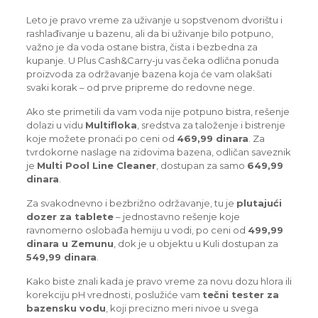
Leto je pravo vreme za uživanje u sopstvenom dvorištu i
rashlađivanje u bazenu, ali da bi uživanje bilo potpuno,
važno je da voda ostane bistra, čista i bezbedna za
kupanje. U Plus Cash&Carry-ju vas čeka odlična ponuda
proizvoda za održavanje bazena koja će vam olakšati
svaki korak – od prve pripreme do redovne nege.
Ako ste primetili da vam voda nije potpuno bistra, rešenje
dolazi u vidu
Multifloka
, sredstva za taloženje i bistrenje
koje možete pronaći po ceni od
469,99 dinara
. Za
tvrdokorne naslage na zidovima bazena, odličan saveznik
je
Multi Pool Line Cleaner
, dostupan za samo
649,99
dinara
.
Za svakodnevno i bezbrižno održavanje, tu je
plutajući
dozer za tablete
– jednostavno rešenje koje
ravnomerno oslobađa hemiju u vodi, po ceni od
499,99
dinara u Zemunu
, dok je u objektu u Kuli dostupan za
549,99 dinara
.
Kako biste znali kada je pravo vreme za novu dozu hlora ili
korekciju pH vrednosti, poslužiće vam
tečni tester za
bazensku vodu
, koji precizno meri nivoe u svega