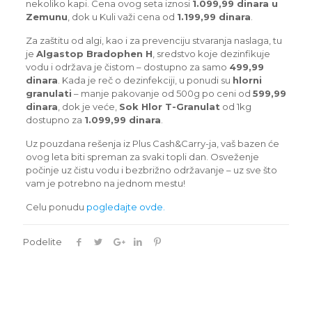
nekoliko kapi. Cena ovog seta iznosi
1.099,99 dinara u
Zemunu
, dok u Kuli važi cena od
1.199,99 dinara
.
Za zaštitu od algi, kao i za prevenciju stvaranja naslaga, tu
je
Algastop Bradophen H
, sredstvo koje dezinfikuje
vodu i održava je čistom – dostupno za samo
499,99
dinara
. Kada je reč o dezinfekciji, u ponudi su
hlorni
granulati
– manje pakovanje od 500g po ceni od
599,99
dinara
, dok je veće,
Sok Hlor T-Granulat
od 1kg
dostupno za
1.099,99 dinara
.
Uz pouzdana rešenja iz Plus Cash&Carry-ja, vaš bazen će
ovog leta biti spreman za svaki topli dan. Osveženje
počinje uz čistu vodu i bezbrižno održavanje – uz sve što
vam je potrebno na jednom mestu!
Celu ponudu
pogledajte ovde.
Podelite