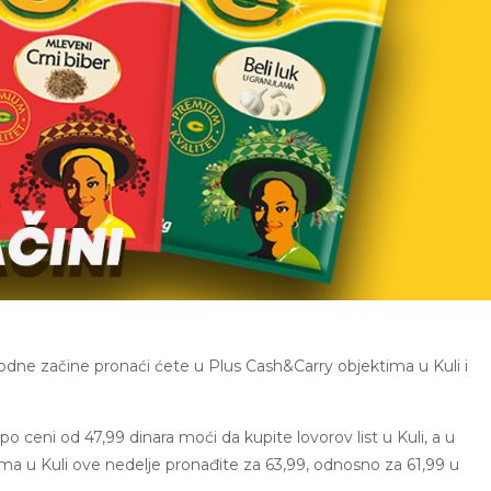
odne začine pronaći ćete u Plus Cash&Carry objektima u Kuli i
 ceni od 47,99 dinara moći da kupite lovorov list u Kuli, a u
ama u Kuli ove nedelje pronađite za 63,99, odnosno za 61,99 u