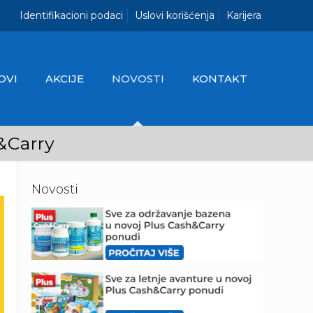
Identifikacioni podaci
Uslovi korišćenja
Karijera
OVI
AKCIJE
NOVOSTI
KONTAKT
&Carry
Novosti