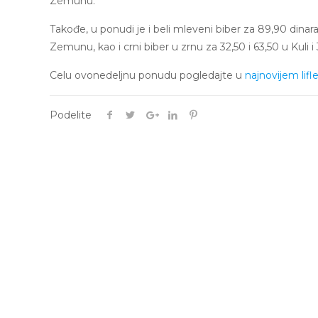
Zemunu.
Takođe, u ponudi je i beli mleveni biber za 89,90 dinara
Zemunu, kao i crni biber u zrnu za 32,50 i 63,50 u Kuli
Celu ovonedeljnu ponudu pogledajte u
najnovijem lifl
Podelite