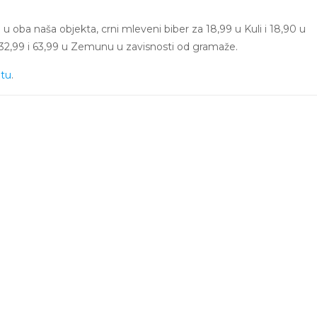
 u oba naša objekta, crni mleveni biber za 18,99 u Kuli i 18,90 u
 i 32,99 i 63,99 u Zemunu u zavisnosti od gramaže.
etu
.