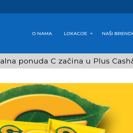
O NAMA
LOKACIJE
NAŠI BREND
jalna ponuda C začina u Plus Cash