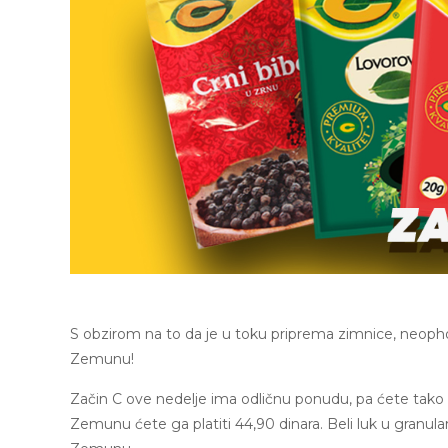
S obzirom na to da je u toku priprema zimnice, neoph
Zemunu!
Začin C ove nedelje ima odličnu ponudu, pa ćete tako po
Zemunu ćete ga platiti 44,90 dinara. Beli luk u granul