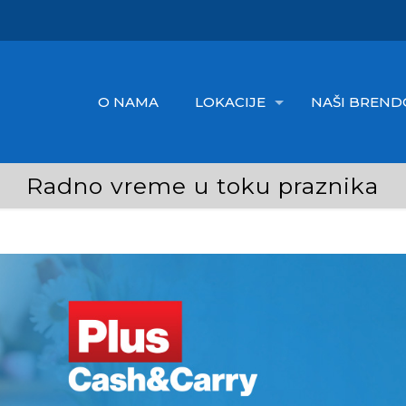
O NAMA
LOKACIJE
NAŠI BREND
Radno vreme u toku praznika