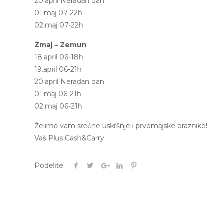
20.april Neradan dan
01.maj 07-22h
02.maj 07-22h
Zmaj – Zemun
18.april 06-18h
19.april 06-21h
20.april Neradan dan
01.maj 06-21h
02.maj 06-21h
Želimo vam srećne uskršnje i prvomajske praznike!
Vaš Plus Cash&Carry
Podelite