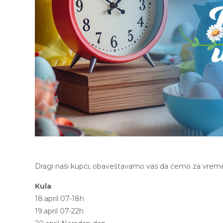
Dragi naši kupci, obaveštavamo vas da ćemo za vreme
Kula
18.april 07-18h
19.april 07-22h