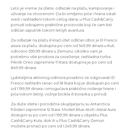
Leto je vreme za izlete, odlazak na plažu, kampovanje i
uživanje na otvorenom. Da bi omiljeno piće i hrana ostali
sveži i rashlađeni tokom celog dana, u Plus Cash&Carry
ponudi izdvajamo praktične proizvode koji će vam biti
odličan saputnik tokom letnjih avantura.
Za odlazak na plažu ili kraći izlet odličan izbor je El Fresco
asura za plažu, dostupna po ceni od 549,99 dinara u Kuli,
odnosno 559,99 dinara u Zemunu. Ukoliko vam je
potrebno više prostora za osveženje, rashladna torba
Piknik Oreo zapremine 11 litara dostupna je po ceni od
849,99 dinara.
Ljubiteljima aktivnog odmora posebno će odgovarati El
Fresco rashladni ranac od 18 litara koji je dostupan po ceni
od 1.199,99 dinara i omogućava praktično nošenje hrane i
pića tokom šetnji, vožnje bicikla ili boravka u prirodi.
Za duže izlete i porodična okupljanja tu su Antarctica
frižideri zapremine 12 litara. Modeli Blue Atoll i Astral Aura
dostupni su po ceni od 1.199,99 dinara u objektu Plus
Cash&Carry Kula, dok ih u Plus Cash&Carry Zemun
možete pronaći po ceni od 1.249,99 dinara.