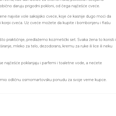
bično daruju prigodni pokloni, od čega najčešće cveće.
ene najviše vole saksijsko cveće, koje će kasnije dugo moći da
li korpi cveća. Uz cveće možete da kupite i bombonjeru i flašu
ešto praktičnije, predlažemo kozmetički set. Svaka žena to koristi 
širanje, mleko za telo, dezodorans, kremu za ruke ili lice ili neku
se najčešće poklanjaju i parfemi i toaletne vode, a nećete
premio odličnu osmomartovsku ponudu za svoje verne kupce.