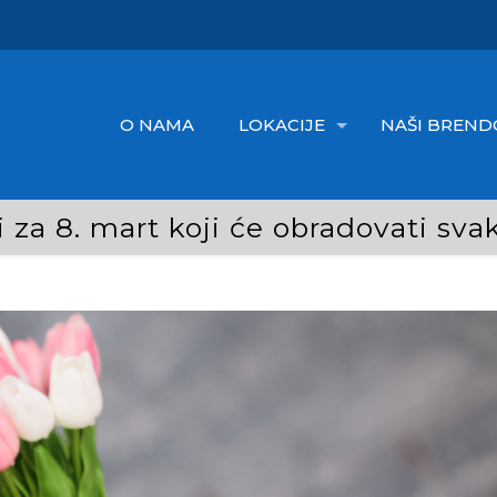
O NAMA
LOKACIJE
NAŠI BREND
 za 8. mart koji će obradovati sv