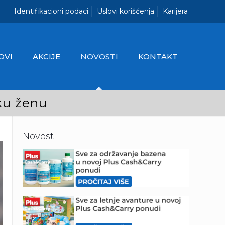
Identifikacioni podaci
Uslovi korišćenja
Karijera
OVI
AKCIJE
NOVOSTI
KONTAKT
aku ženu
Novosti