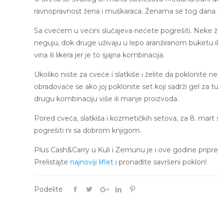
ravnopravnost žena i muškaraca. Ženama se tog dana o
Sa cvećem u većini slučajeva nećete pogrešiti. Neke ž
neguju, dok druge uživaju u lepo aranžiranom buketu i
vina ili likera jer je to sjajna kombinacija.
Ukoliko niste za cveće i slatkiše i želite da poklonite n
obradovaće se ako joj poklonite set koji sadrži gel za tu
drugu kombinaciju više ili manje proizvoda.
Pored cveća, slatkiša i kozmetičkih setova, za 8. mart 
pogrešiti ni sa dobrom knjigom.
Plus Cash&Carry u Kuli i Zemunu je i ove godine pri
Prelistajte
najnoviji liflet
i pronađite savršeni poklon!
Podelite