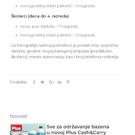
novogodišnji slatki paketić – 5 nagrada
Školarci (deca do 4. razreda)
ranac pun slatkiša – 7 nagrada
novogodišnji slatki paketić – 5 nagrada
Uz fotografije radova potrebno je poslati ime i prezime
deteta, godine i kojoj kategoriji pripada (predškolci,
školarci), mesto stanovanja, kao i broj telefona roditelja.
Podelite
Novosti