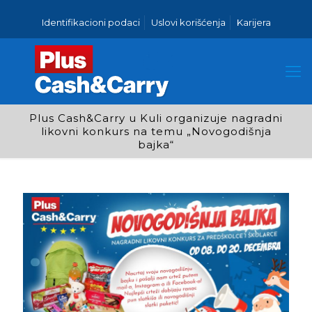
Identifikacioni podaci
Uslovi korišćenja
Karijera
Plus Cash&Carry u Kuli organizuje nagradni
likovni konkurs na temu „Novogodišnja
bajka“