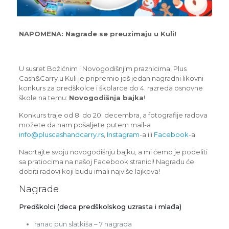
NAPOMENA: Nagrade se preuzimaju u Kuli!
U susret Božićnim i Novogodišnjim praznicima, Plus
Cash&Carry u Kuli je pripremio još jedan nagradni likovni
konkurs za predškolce i školarce do 4. razreda osnovne
škole na temu:
Novogodišnja bajka
!
Konkurs traje od 8. do 20. decembra, a fotografije radova
možete da nam pošaljete putem mail-a
info@pluscashandcarry.rs
,
Instagram
-a ili
Facebook
-a.
Nacrtajte svoju novogodišnju bajku, a mi ćemo je podeliti
sa pratiocima na našoj Facebook stranici! Nagradu će
dobiti radovi koji budu imali najviše lajkova!
Nagrade
Predškolci (deca predškolskog uzrasta i mlađa)
ranac pun slatkiša – 7 nagrada