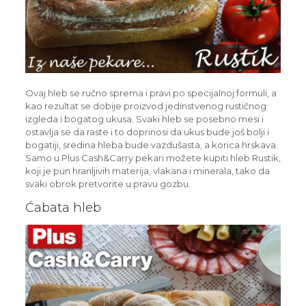
Ovaj hleb se ručno sprema i pravi po specijalnoj formuli, a
kao rezultat se dobije proizvod jedinstvenog rustičnog
izgleda i bogatog ukusa. Svaki hleb se posebno mesi i
ostavlja se da raste i to doprinosi da ukus bude još bolji i
bogatiji, sredina hleba bude vazdušasta, a korica hrskava.
Samo u Plus Cash&Carry pekari možete kupiti hleb Rustik,
koji je pun hranljivih materija, vlakana i minerala, tako da
svaki obrok pretvorite u pravu gozbu.
Ćabata hleb