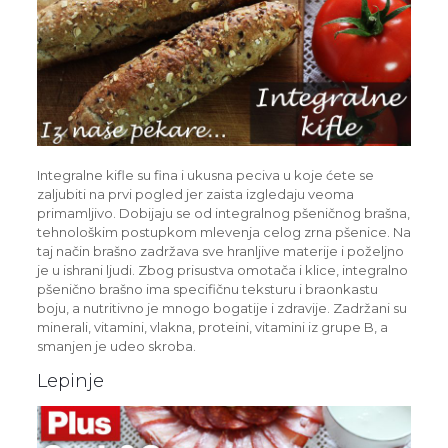
Integralne kifle su fina i ukusna peciva u koje ćete se
zaljubiti na prvi pogled jer zaista izgledaju veoma
primamljivo. Dobijaju se od integralnog pšeničnog brašna,
tehnološkim postupkom mlevenja celog zrna pšenice. Na
taj način brašno zadržava sve hranljive materije i poželjno
je u ishrani ljudi. Zbog prisustva omotača i klice, integralno
pšenično brašno ima specifičnu teksturu i braonkastu
boju, a nutritivno je mnogo bogatije i zdravije. Zadržani su
minerali, vitamini, vlakna, proteini, vitamini iz grupe B, a
smanjen je udeo skroba.
Lepinje