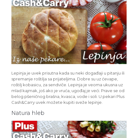
Lepinja je uvek prisutna kada su neki događaji u pitanju ili
spremanje roštilja sa prijateljima. Dobre su uz ćevape,
roštilj kobasicu, za sendviče. Lepinja je veoma ukusna uz
mlad kajmak, još ako je vruća, ugođaj je veći. Prave se od
belog pšeničnog brašna, kvasca, vode i soli. U pekari Plus
Cash&Carry uvek možete kupiti sveže lepinje.
Natura hleb