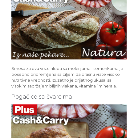
Smesa za ovu vrstu hleba sa mekinjama i semenkama je
posebno pripremljena sa ciljem da brašnu vrate visoko
nutritivne vrednosti. Izuzetno je prijatnog ukusa, sa
visokim sadržajem biljnih vlakana, vitamina i minerala.
Pogačice sa čvarcima