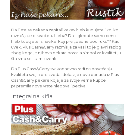
Da li ste se nekada zapitali kakav hleb kupujete i koliko
razmišljate o kvalitetu hleba? Da li gledate samo cenu ili
hleb kupujete iz navike, koji prvi „padne pod ruku“? Kao i
uvek, Plus Cash&Carry razmišlja za vas i to je glavni razlog
zbog koga je njihova pekara postala simbol za kvalitet, u
šta smo se i sami uverili.
Da Plus Cash&Carry svakodnevno radi na povećanju
kvaliteta svojih proizvoda, dokaz je nova ponuda iz Plus
Cash&Carry pekare koja je za svoje verne kupce
pripremila nove vrste hlebova i peciva.
Integralna kifla