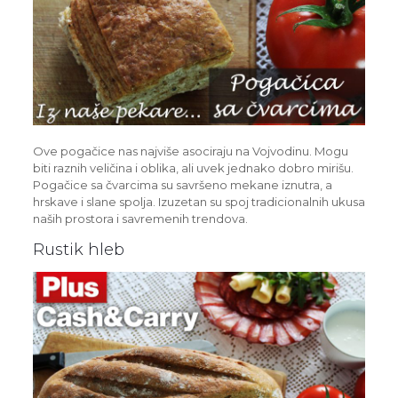
Ove pogačice nas najviše asociraju na Vojvodinu. Mogu
biti raznih veličina i oblika, ali uvek jednako dobro mirišu.
Pogačice sa čvarcima su savršeno mekane iznutra, a
hrskave i slane spolja. Izuzetan su spoj tradicionalnih ukusa
naših prostora i savremenih trendova.
Rustik hleb