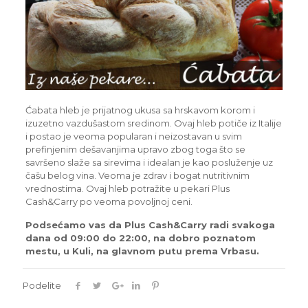
Ćabata hleb je prijatnog ukusa sa hrskavom korom i
izuzetno vazdušastom sredinom. Ovaj hleb potiče iz Italije
i postao je veoma popularan i neizostavan u svim
prefinjenim dešavanjima upravo zbog toga što se
savršeno slaže sa sirevima i idealan je kao posluženje uz
čašu belog vina. Veoma je zdrav i bogat nutritivnim
vrednostima. Ovaj hleb potražite u pekari Plus
Cash&Carry po veoma povoljnoj ceni.
Podsećamo vas da Plus Cash&Carry radi svakoga
dana od 09:00 do 22:00, na dobro poznatom
mestu, u Kuli, na glavnom putu prema Vrbasu.
Podelite