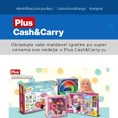
Identifikacioni podaci
Uslovi korišćenja
Karijera
Obradujte vaše mališane! Igračke po super
cenama ove nedelje u Plus Cash&Carry-ju