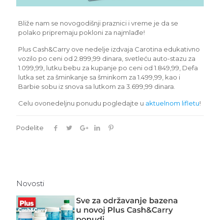
Bliže nam se novogodišnji praznici i vreme je da se
polako pripremaju pokloni za najmlađe!
Plus Cash&Carry ove nedelje izdvaja Carotina edukativno
vozilo po ceni od 2.899,99 dinara, svetleću auto-stazu za
1.099,99, lutku bebu za kupanje po ceni od 1.849,99, Defa
lutka set za šminkanje sa šminkom za 1.499,99, kao i
Barbie sobu iz snova sa lutkom za 3.699,99 dinara.
Celu ovonedeljnu ponudu pogledajte u
aktuelnom lifletu
!
Podelite
Novosti