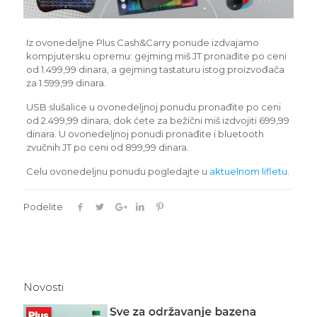
Iz ovonedeljne Plus Cash&Carry ponude izdvajamo
kompjutersku opremu: gejming miš JT pronađite po ceni
od 1.499,99 dinara, a gejming tastaturu istog proizvođača
za 1.599,99 dinara.
USB slušalice u ovonedeljnoj ponudu pronađite po ceni
od 2.499,99 dinara, dok ćete za bežični miš izdvojiti 699,99
dinara. U ovonedeljnoj ponudi pronađite i bluetooth
zvučnih JT po ceni od 899,99 dinara.
Celu ovonedeljnu ponudu pogledajte u
aktuelnom lifletu
.
Podelite
Novosti