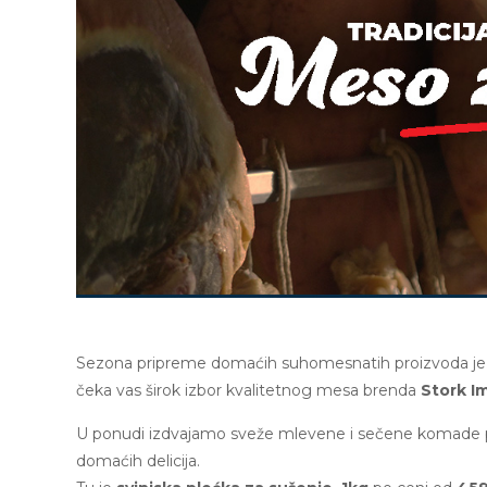
Sezona pripreme domaćih suhomesnatih proizvoda je
čeka vas širok izbor kvalitetnog mesa brenda
Stork I
U ponudi izdvajamo sveže mlevene i sečene komade paž
domaćih delicija.