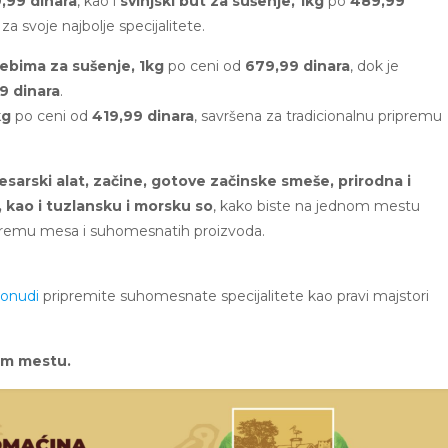
,99 dinara
, kao i
svinjski but za sušenje, 1kg
po
489,99
za svoje najbolje specijalitete.
ebima za sušenje, 1kg
po ceni od
679,99 dinara
, dok je
9 dinara
.
kg
po ceni od
419,99 dinara
, savršena za tradicionalnu pripremu
sarski alat, začine, gotove začinske smeše, prirodna i
, kao i tuzlansku i morsku so
, kako biste na jednom mestu
premu mesa i suhomesnatih proizvoda.
ponudi
pripremite suhomesnate specijalitete kao pravi majstori
om mestu.