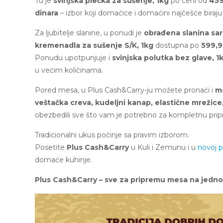
Tu je
svinjska plećka za sušenje, 1kg
po ceni od
459
dinara
– izbor koji domaćice i domaćini najčešće biraju 
Za ljubitelje slanine, u ponudi je
obrađena slanina sar
kremenadla za sušenje S/K, 1kg
dostupna po
599,9
Ponudu upotpunjuje i
svinjska polutka bez glave, 1
u većim količinama.
Pored mesa, u Plus Cash&Carry-ju možete pronaći i
me
veštačka creva, kudeljni kanap, elastične mrežice
obezbedili sve što vam je potrebno za kompletnu pri
Tradicionalni ukus počinje sa pravim izborom.
Posetite
Plus Cash&Carry
u Kuli i Zemunu i u
novoj 
domaće kuhinje.
Plus Cash&Carry – sve za pripremu mesa na jedn