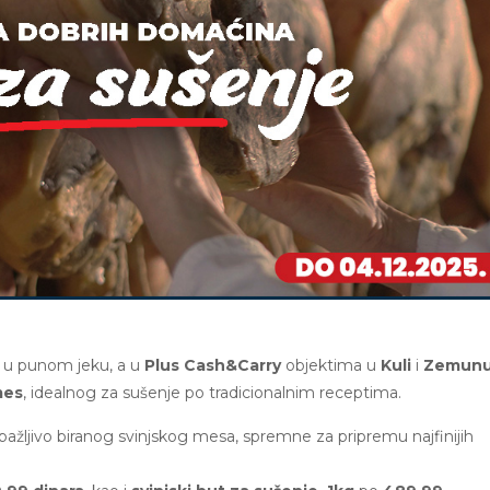
 u punom jeku, a u
Plus Cash&Carry
objektima u
Kuli
i
Zemun
mes
, idealnog za sušenje po tradicionalnim receptima.
ljivo biranog svinjskog mesa, spremne za pripremu najfinijih