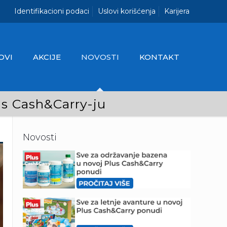
Identifikacioni podaci
Uslovi korišćenja
Karijera
OVI
AKCIJE
NOVOSTI
KONTAKT
us Cash&Carry-ju
Novosti