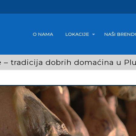
O NAMA
LOKACIJE
NAŠI BREND
 – tradicija dobrih domaćina u Pl