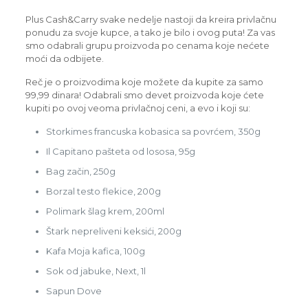
Plus Cash&Carry svake nedelje nastoji da kreira privlačnu
ponudu za svoje kupce, a tako je bilo i ovog puta! Za vas
smo odabrali grupu proizvoda po cenama koje nećete
moći da odbijete.
Reč je o proizvodima koje možete da kupite za samo
99,99 dinara! Odabrali smo devet proizvoda koje ćete
kupiti po ovoj veoma privlačnoj ceni, a evo i koji su:
Storkimes francuska kobasica sa povrćem, 350g
Il Capitano pašteta od lososa, 95g
Bag začin, 250g
Borzal testo flekice, 200g
Polimark šlag krem, 200ml
Štark nepreliveni keksići, 200g
Kafa Moja kafica, 100g
Sok od jabuke, Next, 1l
Sapun Dove