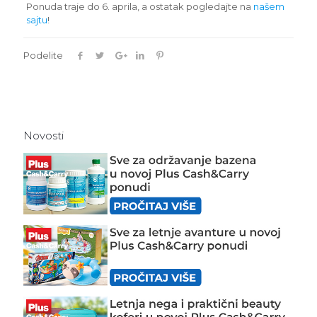
Ponuda traje do 6. aprila, a ostatak pogledajte na
našem
sajtu
!
Podelite
Novosti