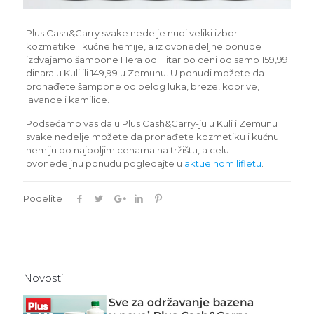
Plus Cash&Carry svake nedelje nudi veliki izbor
kozmetike i kućne hemije, a iz ovonedeljne ponude
izdvajamo šampone Hera od 1 litar po ceni od samo 159,99
dinara u Kuli ili 149,99 u Zemunu. U ponudi možete da
pronađete šampone od belog luka, breze, koprive,
lavande i kamilice.
Podsećamo vas da u Plus Cash&Carry-ju u Kuli i Zemunu
svake nedelje možete da pronađete kozmetiku i kućnu
hemiju po najboljim cenama na tržištu, a celu
ovonedeljnu ponudu pogledajte u
aktuelnom lifletu
.
Podelite
Novosti