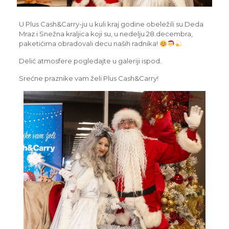
U Plus Cash&Carry-ju u kuli kraj godine obeležili su Deda
Mraz i Snežna kraljica koji su, u nedelju 28.decembra,
paketićima obradovali decu naših radnika!
Delić atmosfere pogledajte u galeriji ispod.
Srećne praznike vam želi Plus Cash&Carry!