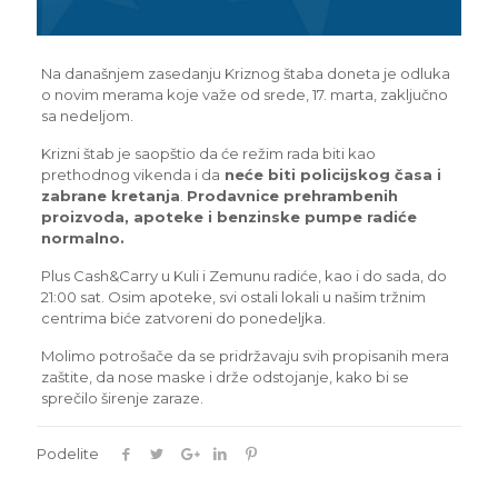
Na današnjem zasedanju Kriznog štaba doneta je odluka
o novim merama koje važe od srede, 17. marta, zaključno
sa nedeljom.
Krizni štab je saopštio da će režim rada biti kao
prethodnog vikenda i da
neće biti policijskog časa i
zabrane kretanja
.
Prodavnice prehrambenih
proizvoda, apoteke i benzinske pumpe radiće
normalno.
Plus Cash&Carry u Kuli i Zemunu radiće, kao i do sada, do
21:00 sat. Osim apoteke, svi ostali lokali u našim tržnim
centrima biće zatvoreni do ponedeljka.
Molimo potrošače da se pridržavaju svih propisanih mera
zaštite, da nose maske i drže odstojanje, kako bi se
sprečilo širenje zaraze.
Podelite