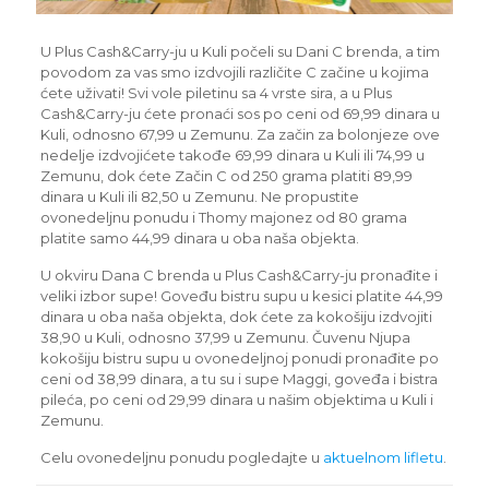
U Plus Cash&Carry-ju u Kuli počeli su Dani C brenda, a tim
povodom za vas smo izdvojili različite C začine u kojima
ćete uživati! Svi vole piletinu sa 4 vrste sira, a u Plus
Cash&Carry-ju ćete pronaći sos po ceni od 69,99 dinara u
Kuli, odnosno 67,99 u Zemunu. Za začin za bolonjeze ove
nedelje izdvojićete takođe 69,99 dinara u Kuli ili 74,99 u
Zemunu, dok ćete Začin C od 250 grama platiti 89,99
dinara u Kuli ili 82,50 u Zemunu. Ne propustite
ovonedeljnu ponudu i Thomy majonez od 80 grama
platite samo 44,99 dinara u oba naša objekta.
U okviru Dana C brenda u Plus Cash&Carry-ju pronađite i
veliki izbor supe! Goveđu bistru supu u kesici platite 44,99
dinara u oba naša objekta, dok ćete za kokošiju izdvojiti
38,90 u Kuli, odnosno 37,99 u Zemunu. Čuvenu Njupa
kokošiju bistru supu u ovonedeljnoj ponudi pronađite po
ceni od 38,99 dinara, a tu su i supe Maggi, goveđa i bistra
pileća, po ceni od 29,99 dinara u našim objektima u Kuli i
Zemunu.
Celu ovonedeljnu ponudu pogledajte u
aktuelnom lifletu
.