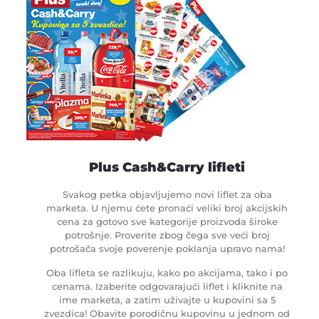
Plus Cash&Carry lifleti
Svakog petka objavljujemo novi liflet za oba
marketa. U njemu ćete pronaći veliki broj akcijskih
cena za gotovo sve kategorije proizvoda široke
potrošnje. Proverite zbog čega sve veći broj
potrošača svoje poverenje poklanja upravo nama!
Oba lifleta se razlikuju, kako po akcijama, tako i po
cenama. Izaberite odgovarajući liflet i kliknite na
ime marketa, a zatim uživajte u kupovini sa 5
zvezdica! Obavite porodičnu kupovinu u jednom od